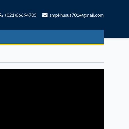
(021)66694705
smpkhusus701@gmail.com